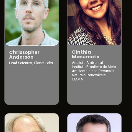
Cinthia
Christopher
Masumoto
Anderson
Analista Ambiental,
Lead Scientist, Planet Labs
Instituto Brasileiro do Meio
Ambiente e dos Recursos
Naturais Renováveis –
IBAMA