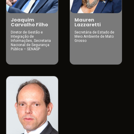
Mauren
Joaquim
Lazzaretti
Carvalho Filho
Secretária de Estado de
Diretor de Gestão e
Meio Ambiente de Mato
Integração de
Grosso
Informações, Secretaria
Nacional de Segurança
Pública – SENASP