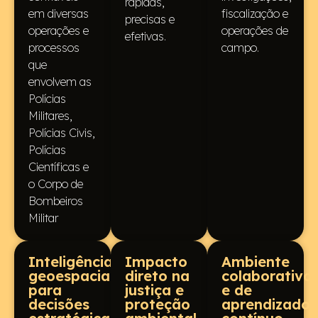
rápidas,
em diversas
fiscalização e
precisas e
operações e
operações de
efetivas.
processos
campo.
que
envolvem as
Polícias
Militares,
Polícias Civis,
Polícias
Científicas e
o Corpo de
Bombeiros
Militar
Inteligência
Impacto
Ambiente
geoespacial
direto na
colaborativo
para
justiça e
e de
decisões
proteção
aprendizado