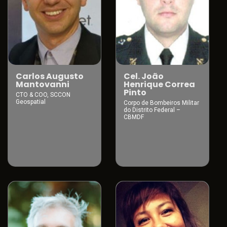
Carlos Augusto
Cel. João
Mantovanni
Henrique Correa
Pinto
CTO & COO, SCCON
Geospatial
Corpo de Bombeiros Militar
do Distrito Federal –
CBMDF