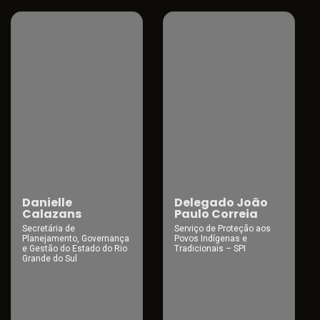
Danielle
Delegado João
Calazans
Paulo Correia
Secretária de
Serviço de Proteção aos
Planejamento, Governança
Povos Indígenas e
e Gestão do Estado do Rio
Tradicionais – SPI
Grande do Sul