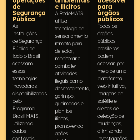
operações
ambientais
acessível
de
e ilícitos
para
Segurança
órgãos
A RedeMAIS
Pública
públicos
utiliza
As
Todos os
tecnologia de
instituições
órgãos
sensoriamento
de Segurança
públicos
remoto para
Pública de
brasileiros
detectar,
todo o Brasil
podem
monitorar e
acessam
acessar, por
combater
essas
meio de uma
atividades
tecnologias
plataforma
ilegais como
inovadoras
web intuitiva,
desmatamento,
disponibilizadas
imagens de
garimpo,
pelo
satélite e
queimadas e
Programa
alertas de
plantios
Brasil MAIS,
detecção de
ilícitos,
utilizando
mudanças,
promovendo
dados
otimizando
ações
confiáveis
investigações,