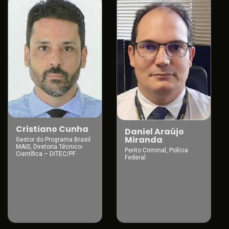
Cristiano Cunha
Daniel Araújo
Miranda
Gestor do Programa Brasil
MAIS, Diretoria Técnico-
Perito Criminal, Polícia
Científica – DITEC/PF
Federal