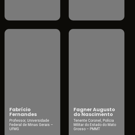
Fabrício
Fagner Augusto
Fernandes
do Nascimento
Professor, Universidade
Tenente Coronel, Polícia
Federal de Minas Gerais –
Militar do Estado do Mato
UFMG
Grosso – PMMT