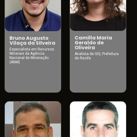
Camilla Maria
Bruno Augusto
Geraldo de
Vilaça da Silveira
Oliveira
Especialista em Recursos
Minerais da Agência
Analista de GIS, Prefeitura
Nacional de Mineração
de Recife
(ANM)