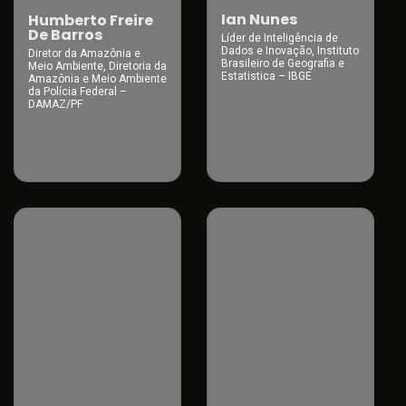
Ian Nunes
Humberto Freire
De Barros
Líder de Inteligência de
Dados e Inovação, Instituto
Diretor da Amazônia e
Brasileiro de Geografia e
Meio Ambiente, Diretoria da
Estatistica – IBGE
Amazônia e Meio Ambiente
da Polícia Federal –
DAMAZ/PF