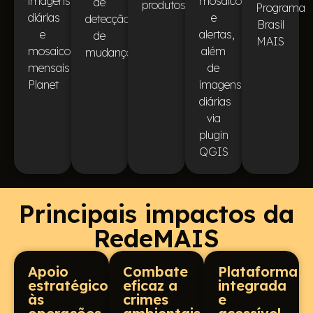
imagens
mosaicos
de
produtos
Programa
diárias
e
detecção
Brasil
e
alertas,
de
MAIS
mosaicos
além
mudança
mensais
de
Planet
imagens
diárias
via
plugin
QGIS
Principais impactos da
RedeMAIS
Apoio
Combate
Plataforma
estratégico
eficaz a
integrada
às
crimes
e