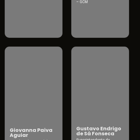
– GCM
Gustavo Endrigo
Giovanna Paiva
de Sá Fonseca
Aguiar