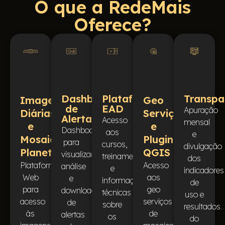
O que a RedeMais
Oferece?
Dashboard
Plataforma
Transpa
Imagens
Geo
de
EAD
Apuração
Diárias
Serviços
Alertas
Acesso
mensal
e
e
Dashboard
aos
e
Mosaicos
Plugin
para
cursos,
divulgação
Planet
QGIS
visualização,
treinamentos
dos
Plataforma
Acesso
análise
e
indicadores
Web
aos
e
informações
de
para
geo
download
técnicas
uso e
acesso
serviços
de
sobre
resultados
às
de
alertas
os
do