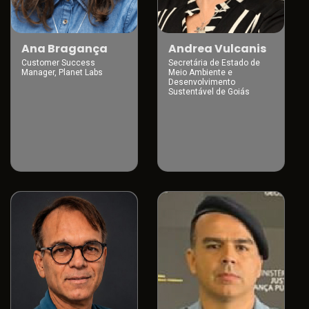
Ana Bragança
Andrea Vulcanis
Customer Success
Secretária de Estado de
Manager, Planet Labs
Meio Ambiente e
Desenvolvimento
Sustentável de Goiás