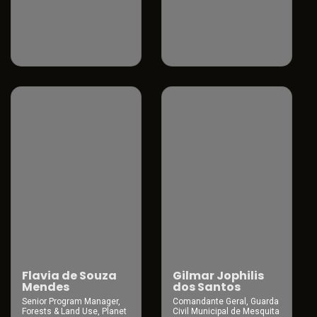
Flavia de Souza
Gilmar Jophilis
Mendes
dos Santos
Senior Program Manager,
Comandante Geral, Guarda
Forests & Land Use, Planet
Civil Municipal de Mesquita