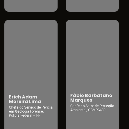
Fábio Barbatano
Erich Adam
Marques
Moreira Lima
Chefe do Setor de Proteção
Chefe do Serviço de Perícia
Ambiental, GCMPG/SP
em Geologia Forense,
Polícia Federal – PF