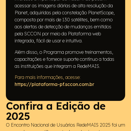
acessar as imagens diárias de alta resolução da
Planet, adquiridas pela constelação PlanetScope,
composta por mais de 130 satélites, bem como
aos alertas de detecção de mudanças emitidos
pela SCCON por meio da Plataforma web
integrada, fácil de usar e intuitiva.
Além disso, o Programa promove treinamentos,
capacitações e fornece suporte contínuo a todas
as instituições que integram a RedeMAIS.
Para mais informações, acesse:
https://plataforma-pf.sccon.com.br
Confira a Edição de
2025
O Encontro Nacional de Usuários RedeMAIS 2025 foi um