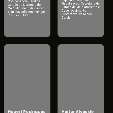
Superintendente de
Coordenadora Geral de
Fiscalização, Secretaria de
Gestão de Sistemas do
Estado de Meio Ambiente e
CAR, Ministério da Gestão
Desenvolvimento
e da Inovação em Serviços
Sustentável de Minas
Públicos – MGI
Gerais
Hebert Rodrigues
Heitor Alves de