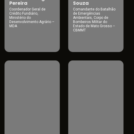
Pereira
Souza
Coordenador Geral de
Comandante do Batalhão
Crédito Fundiário,
de Emergências
Ministério do
Ambientais, Corpo de
Desenvolvimento Agrário –
Bombeiros Militar do
MDA
Estado de Mato Grosso –
CBMMT