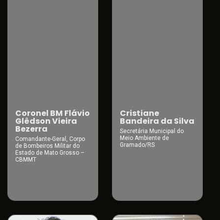
Cristiane
Coronel BM Flávio
Bandeira da Silva
Glêdson Vieira
Bezerra
Secretária Municipal do
Meio Ambiente de
Comandante-Geral, Corpo
Gramado/RS
de Bombeiros Militar do
Estado de Mato Grosso –
CBMMT