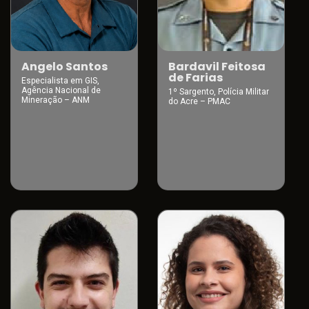
Angelo Santos
Bardavil Feitosa
de Farias
Especialista em GIS,
Agência Nacional de
1º Sargento, Polícia Militar
Mineração – ANM
do Acre – PMAC