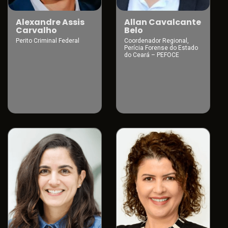
Alexandre Assis
Allan Cavalcante
Carvalho
Belo
Perito Criminal Federal
Coordenador Regional,
Perícia Forense do Estado
do Ceará – PEFOCE