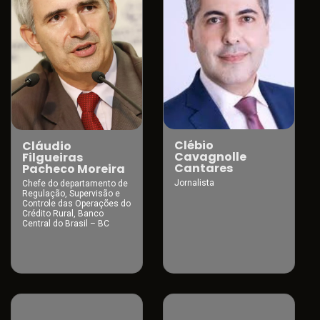
Clébio
Cláudio
Cavagnolle
Filgueiras
Cantares
Pacheco Moreira
Jornalista
Chefe do departamento de
Regulação, Supervisão e
Controle das Operações do
Crédito Rural, Banco
Central do Brasil – BC