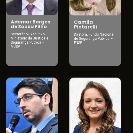
Ademar Borges
Camila
de Sousa Filho
Pintarelli
Secretário-Executivo,
Diretora, Fundo Nacional
Ministério da Justiça e
de Segurança Pública –
Segurança Pública –
FNSP
MJSP