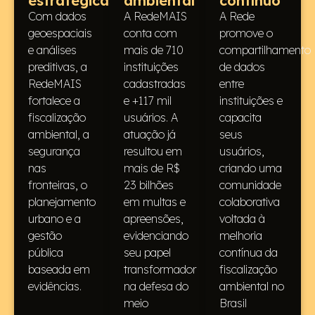
estratégicas
ambiental
contínuo
Com dados
A RedeMAIS
A Rede
geoespaciais
conta com
promove o
e análises
mais de 710
compartilhamento
preditivas, a
instituições
de dados
RedeMAIS
cadastradas
entre
fortalece a
e +117 mil
instituições e
fiscalização
usuários. A
capacita
ambiental, a
atuação já
seus
segurança
resultou em
usuários,
nas
mais de R$
criando uma
fronteiras, o
23 bilhões
comunidade
planejamento
em multas e
colaborativa
urbano e a
apreensões,
voltada à
gestão
evidenciando
melhoria
pública
seu papel
contínua da
baseada em
transformador
fiscalização
evidências.
na defesa do
ambiental no
meio
Brasil