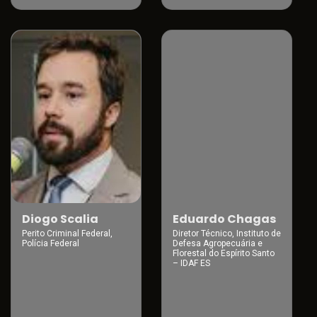
Diogo Scalia
Eduardo Chagas
Perito Criminal Federal,
Diretor Técnico, Instituto de
Polícia Federal
Defesa Agropecuária e
Florestal do Espírito Santo
– IDAF ES